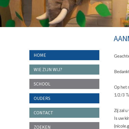
AANM
HOME
Geachte
WIE ZIJN WIJ?
Bedankt
SCHOOL
Op het 
1/2/3 T
OUDERS
Zij zal
CONTACT
Is uw ki
(nicole.
ZOEKEN